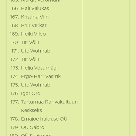
Häli Viilukas
Kristina Viin
Priit Viitkar
Heiki Vilep
Tiit Võlli
Ute Wohlrab
Tiit Võlli
Helju Võsumägi
Ergo-Hart Västrik
Ute Wohlrab
Igor Örd
Tartumaa Rahvakultuuri
Keskselts
Emajõe halduse OÜ
OÜ Gabro
OÜ Savimees