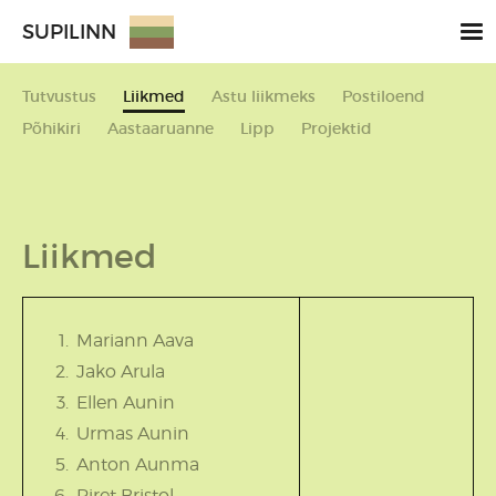
SUPILINN
Tutvustus
Liikmed
Astu liikmeks
Postiloend
Põhikiri
Aastaaruanne
Lipp
Projektid
Liikmed
Mariann Aava
Jako Arula
Ellen Aunin
Urmas Aunin
Anton Aunma
Piret Bristol