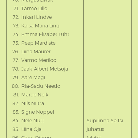
Tarmo Lillo
Inkari Lindve
Kaisa Maria Ling
Emma Elisabet Luht
Peep Mardiste
Liina Maurer
Varmo Meriloo
Jaak-Albert Metsoja
Aare Mägi
Ria-Sadu Needo
Marge Nelk
Nils Niitra
Signe Noppel
Nele Nutt
Supilinna Seltsi
Liina Oja
juhatus
Carol Ojasoo
(alates