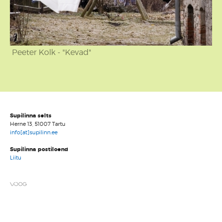
Supilinna selts
Herne 13, 51007 Tartu
info[at]supilinn.ee
Supilinna postiloend
Liitu