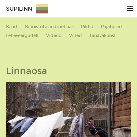
SUPILINN
Kaart
Kinnistute andmebaas
Pildid
Pajatused
Leheveergudelt
Videod
Viited
Tänavakunst
Linnaosa