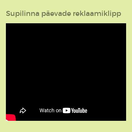
Supilinna päevade reklaamiklipp