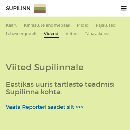
SUPILINN
Kaart
Kinnistute andmebaas
Pildid
Pajatused
Leheveergudelt
Videod
Viited
Tänavakunst
Viited Supilinnale
Eestikas uuris tartlaste teadmisi
Supilinna kohta.
Vaata Reporteri saadet siit >>>