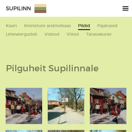
SUPILINN
Kaart
Kinnistute andmebaas
Pildid
Pajatused
Leheveergudelt
Videod
Viited
Tänavakunst
Pilguheit Supilinnale