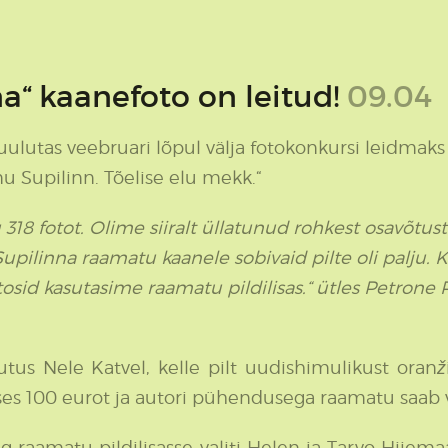
a“ kaanefoto on leitud!
09.04
uulutas veebruari lõpul välja fotokonkursi leidmaks 
 Supilinn. Tõelise elu mekk.“
318 fotot. Olime siiralt üllatunud rohkest osavõtus
Supilinna raamatu kaanele sobivaid pilte oli palju.
sid kasutasime raamatu pildilisas.“ ütles Petrone Prin
utus Nele Katvel, kelle pilt uudishimulikust oran
ž
s 100 eurot ja autori pühendusega raamatu saab võit
g raamatu pildilisasse valiti
Helen ja Tarvo Hiiemaa