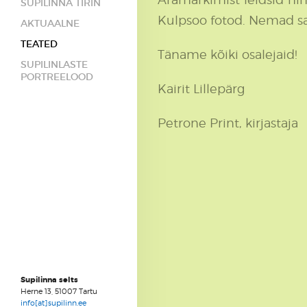
SUPILINNA TIRIN
Kulpsoo
fotod. Nemad s
AKTUAALNE
TEATED
Täname kõiki osalejaid!
SUPILINLASTE
PORTREELOOD
Kairit Lillepärg
Petrone Print, kirjastaja
Supilinna selts
Herne 13, 51007 Tartu
info[at]supilinn.ee