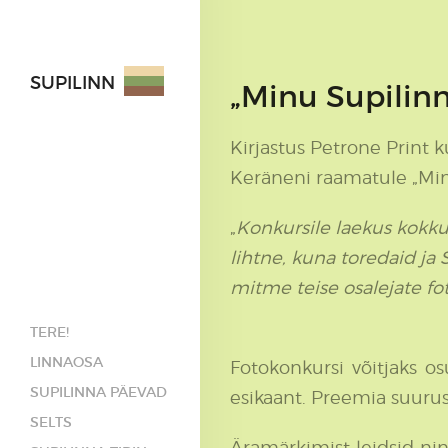
SUPILINN
„Minu Supilinn
Kirjastus Petrone Print k
Keräneni raamatule „Minu
„
Konkursile laekus kokku 
lihtne, kuna toredaid ja 
mitme teise osalejate foto
TERE!
LINNAOSA
Fotokonkursi võitjaks os
SUPILINNA PÄEVAD
esikaant. Preemia suuruse
SELTS
Äramärkimist leidsid nin