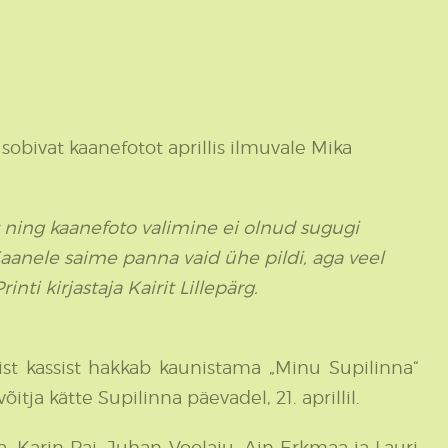
sobivat kaanefotot aprillis ilmuvale Mika
t ning kaanefoto valimine ei olnud sugugi
 Kaanele saime panna vaid ühe pildi, aga veel
ti kirjastaja Kairit Lillepärg.
ist kassist hakkab kaunistama „Minu Supilinna“
ja kätte Supilinna päevadel, 21. aprillil.
, Karin Pai, Juhan Voolaiu, Ain Erkmaa ja Lauri