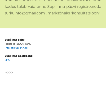
kodus tuleb vaid enne Supilinna päevi registreeruda
turkuinfo@gmail.com , märksõnaks ”konsultatsioon”
Supilinna selts
Herne 13, 51007 Tartu
info[at]supilinn.ee
Supilinna postiloend
Liitu