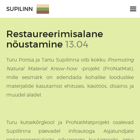
SUPILINN
Restaureerimisalane
nõustamine
13.04
Turu Portsa ja Tartu Supilinna viib kokku
Promoting
Natural Material Know-how
-projekt (ProNatMat),
mille eesmärk on edendada kohalike looduslike
materjalide kasutamist ehituses, käsitöös, disainis ja
muudel aladel.
Turu kutsekõrgkool ja ProNatMatprojekt osalevad
Supillinna päevadel infoautoga. Asjatundjate
restaureerimisalaste nõuannete kuulamiseks oma