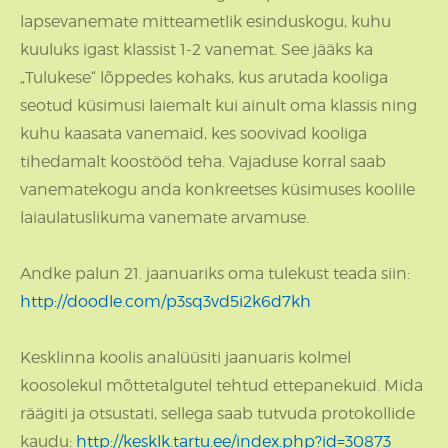
lapsevanemate mitteametlik esinduskogu, kuhu
kuuluks igast klassist 1-2 vanemat. See jääks ka
„Tulukese“ lõppedes kohaks, kus arutada kooliga
seotud küsimusi laiemalt kui ainult oma klassis ning
kuhu kaasata vanemaid, kes soovivad kooliga
tihedamalt koostööd teha. Vajaduse korral saab
vanematekogu anda konkreetses küsimuses koolile
laiaulatuslikuma vanemate arvamuse.
Andke palun 21. jaanuariks oma tulekust teada siin:
http://doodle.com/p3sq3vd5i2k6d7kh
Kesklinna koolis analüüsiti jaanuaris kolmel
koosolekul mõttetalgutel tehtud ettepanekuid. Mida
räägiti ja otsustati, sellega saab tutvuda protokollide
kaudu:
http://kesklk.tartu.ee/index.php?id=30873