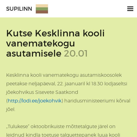
SUPILINN
Kutse Kesklinna kooli
vanematekogu
asutamisele
20.01
Kesklinna kooli vanematekogu asutamiskoosolek
peetakse neljapäeval, 22. jaanuaril kl 18.30 lodjaseltsi
jõekohvikus Sisevete Saatkond
(
http://lodi.ee/joekohvik
) haridusministeeriumi kõrval
jõel.
„Tulukese“ oktoobrikuiste mõttetalgute järel on
leidnud kindla toetuse talguettepanek luua kooli